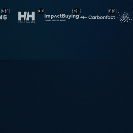
🇳🇱
🇫🇷
🇳🇱
🇳🇱