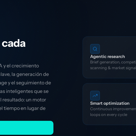
n cada
Agentic research
Brief generation, compet
IA y el crecimiento
scanning & market signa
lave, la generación de
age y el seguimiento de
as inteligentes que se
l resultado: un motor
Smart optimization
el tiempo en lugar de
Continuous improvemen
loops on every cycle