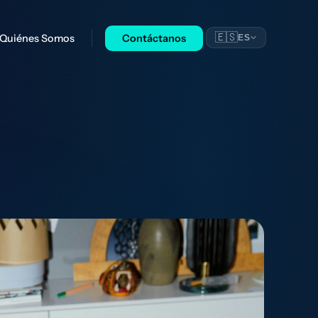
🇪🇸
Quiénes Somos
Contáctanos
ES