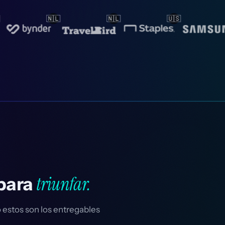
🇱
🇺🇸
🇰🇷
🇳🇴
triunfar.
 para
 estos son los entregables