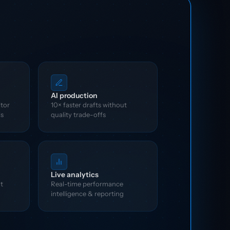
AI production
itor
10× faster drafts without
ls
quality trade-offs
Live analytics
t
Real-time performance
intelligence & reporting