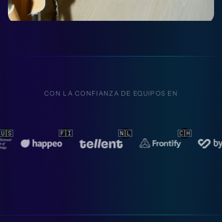
CON LA CONFIANZA DE EQUIPOS EN
🇳🇱
🇨🇭
🇳🇱
🇳🇱