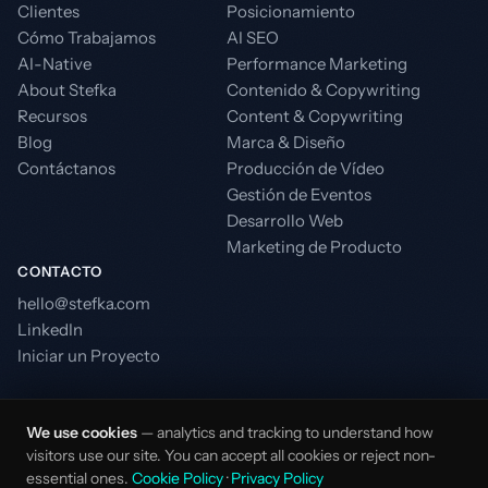
Clientes
Posicionamiento
Cómo Trabajamos
AI SEO
AI-Native
Performance Marketing
About Stefka
Contenido & Copywriting
Recursos
Content & Copywriting
Blog
Marca & Diseño
Contáctanos
Producción de Vídeo
Gestión de Eventos
Desarrollo Web
Marketing de Producto
CONTACTO
hello@stefka.com
LinkedIn
Iniciar un Proyecto
We use cookies
— analytics and tracking to understand how
visitors use our site. You can accept all cookies or reject non-
essential ones.
Cookie Policy
·
Privacy Policy
© 2026 Stefka. Todos los derechos reservados.