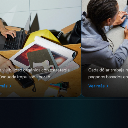
ica con estrategia
Cada dólar trabaja más duro con med
a por IA.
pagados basados en datos.
Ver más
→