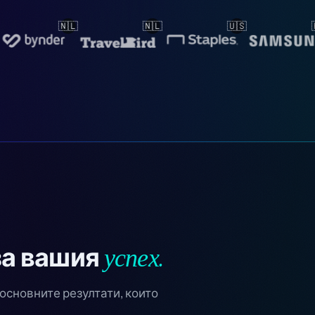
🇺🇸
🇰🇷
🇳🇴
успех.
за вашия
основните резултати, които