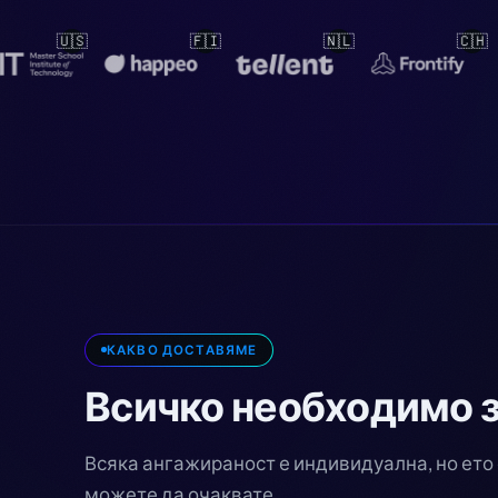
🇳🇱
🇨🇭
🇳🇱
🇳🇱
КАКВО ДОСТАВЯМЕ
Всичко необходимо 
Всяка ангажираност е индивидуална, но ето 
можете да очаквате.