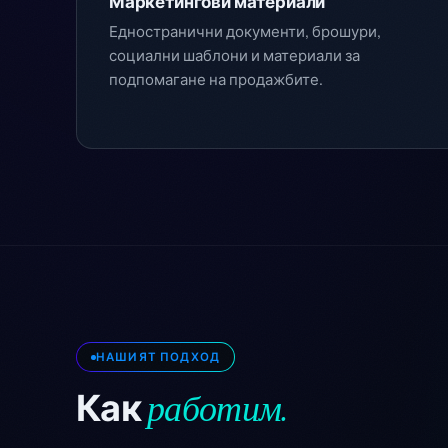
Маркетингови материали
Едностранични документи, брошури,
социални шаблони и материали за
подпомагане на продажбите.
НАШИЯТ ПОДХОД
работим.
Как