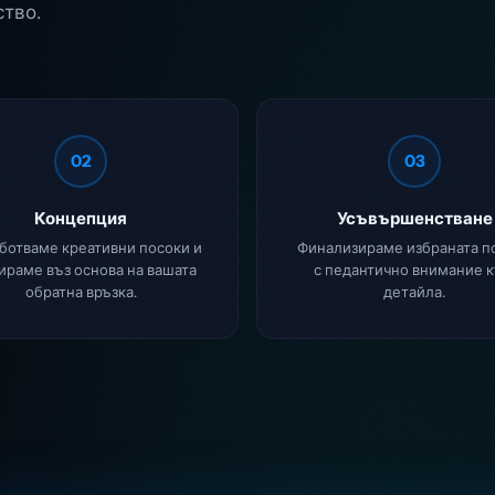
ство.
02
03
Концепция
Усъвършенстване
ботваме креативни посоки и
Финализираме избраната п
ираме въз основа на вашата
с педантично внимание 
обратна връзка.
детайла.