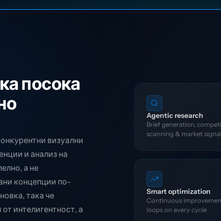
ка посока
но
Agentic research
Brief generation, compet
scanning & market signa
 конкурентни визуални
енции и анализ на
елно, а не
вни концепции по-
Smart optimization
новка, така че
Continuous improvemen
от интелигентност, а
loops on every cycle