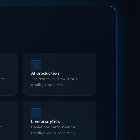
AI production
itor
10× faster drafts without
ls
quality trade-offs
Live analytics
t
Real-time performance
intelligence & reporting