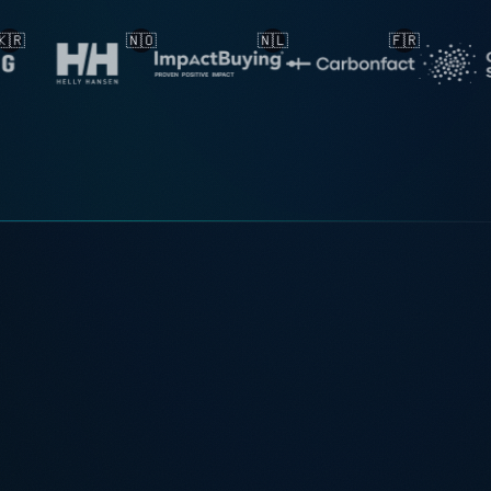
🇳🇱
🇫🇷
🇳🇱
🇳🇱