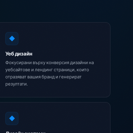
◆
Уеб дизайн
Фокусирани върху конверсия дизайни на
уебсайтове и лендинг страници, които
отразяват вашия бранд и генерират
резултати.
◆