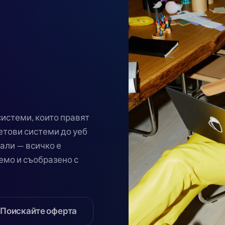
истеми, които правят
етови системи до уеб
али — всичко е
емо и съобразено с
Поискайте оферта