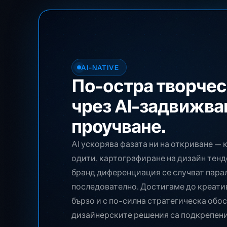
AI-NATIVE
По-остра творчес
чрез AI-задвижва
проучване.
AI ускорява фазата ни на откриване —
одити, картографиране на дизайн тенд
бранд диференциация се случват парал
последователно. Достигаме до креати
бързо и с по-силна стратегическа обос
дизайнерските решения са подкрепени 