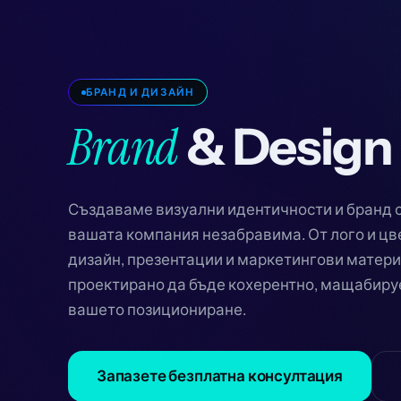
БРАНД И ДИЗАЙН
Brand
& Design
Създаваме визуални идентичности и бранд с
вашата компания незабравима. От лого и цв
дизайн, презентации и маркетингови матери
проектирано да бъде кохерентно, мащабиру
вашето позициониране.
Запазете безплатна консултация