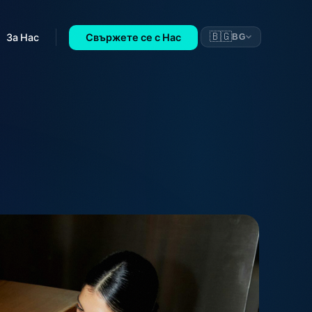
🇧🇬
За Нас
Свържете се с Нас
BG