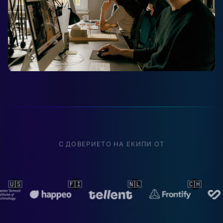
С ДОВЕРИЕТО НА ЕКИПИ ОТ
🇳🇱
🇨🇭
🇳🇱
🇳🇱