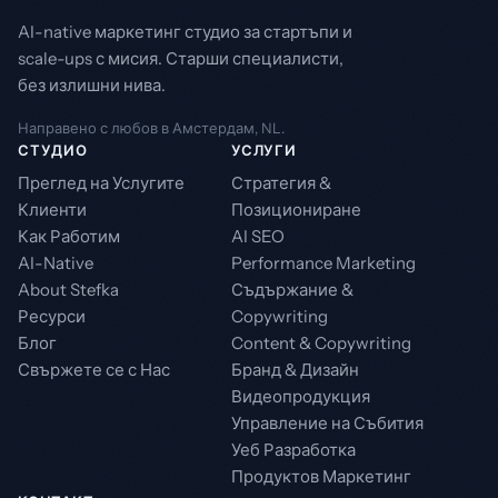
AI-native маркетинг студио за стартъпи и
scale-ups с мисия. Старши специалисти,
без излишни нива.
Направено с любов в Амстердам, NL.
СТУДИО
УСЛУГИ
Преглед на Услугите
Стратегия &
Клиенти
Позициониране
Как Работим
AI SEO
AI-Native
Performance Marketing
About Stefka
Съдържание &
Ресурси
Copywriting
Блог
Content & Copywriting
Свържете се с Нас
Бранд & Дизайн
Видеопродукция
Управление на Събития
Уеб Разработка
Продуктов Маркетинг