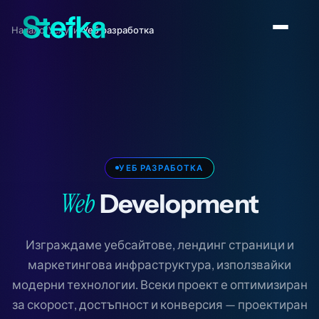
Начало
Услуги
Уеб разработка
/
/
УЕБ РАЗРАБОТКА
Web
Development
Изграждаме уебсайтове, лендинг страници и
маркетингова инфраструктура, използвайки
модерни технологии. Всеки проект е оптимизиран
за скорост, достъпност и конверсия — проектиран