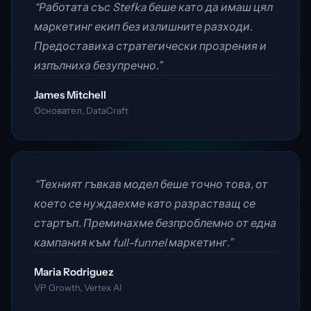
“Работата със Stefka беше като да имаш цял
маркетинг екип без излишните разходи.
Предоставиха стратегически прозрения и
изпълниха безупречно.”
James Mitchell
Основател, DataCraft
“Техният гъвкав модел беше точно това, от
което се нуждаехме като разрастващ се
стартъп. Преминахме безпроблемно от една
кампания към full-funnel маркетинг.”
Maria Rodriguez
VP Growth, Vertex AI