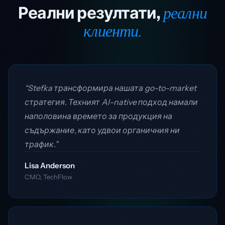
реални
Реални резултати,
клиенти.
“Stefka трансформира нашата go-to-market
стратегия. Техният AI-native подход намали
наполовина времето за продукция на
съдържание, като удвои органичния ни
трафик.”
Lisa Anderson
CMO, TechFlow