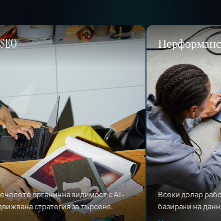
Перформанс маркетинг
а видимост с AI-
Всеки долар работи по-усилено с
я за търсене.
базирани на данни платени медии.