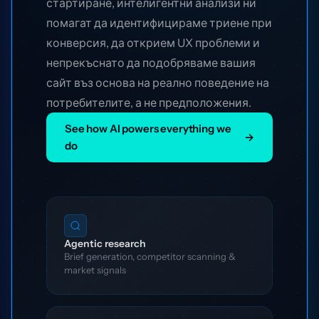
стартиране, интелигентни анализи ни
помагат да идентифицираме триене при
конверсия, да открием UX проблеми и
непрекъснато да подобряваме вашия
сайт въз основа на реално поведение на
потребителите, а не предположения.
See how AI powers everything we
→
do
Agentic research
Brief generation, competitor scanning &
market signals