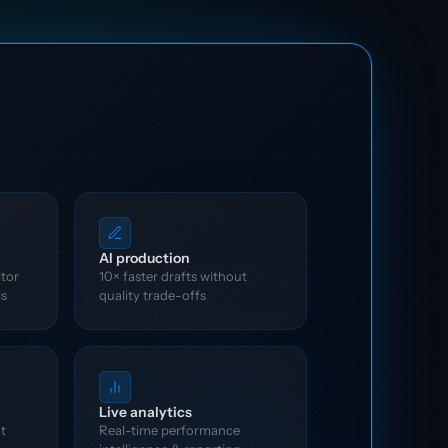
AI production
itor
10× faster drafts without
ls
quality trade-offs
Live analytics
t
Real-time performance