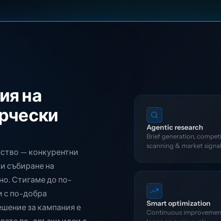
ия на
орчески
Agentic research
Brief generation, compet
scanning & market signa
лство — конкурентни
 и събиране на
но. Стигаме до по-
и с по-добра
Smart optimization
ешение за кампания е
Continuous improvemen