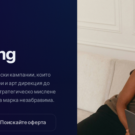
ng
ски кампании, които
и и арт дирекция до
тратегическо мислене
та марка незабравима.
Поискайте оферта