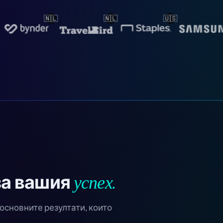

🇺🇸
🇰🇷
🇳🇴
успех.
за вашия
основните резултати, които