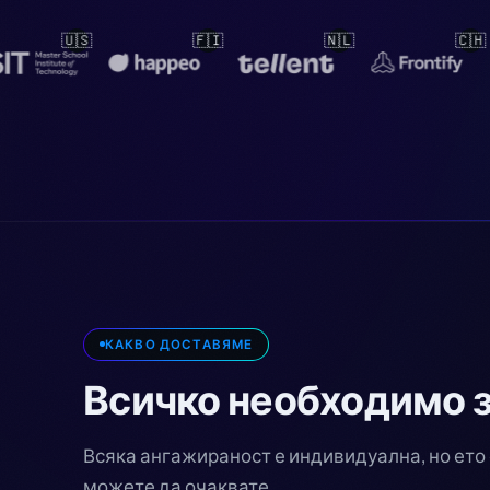
🇳🇱
🇨🇭
🇳🇱
🇳
КАКВО ДОСТАВЯМЕ
Всичко необходимо 
Всяка ангажираност е индивидуална, но ето 
можете да очаквате.