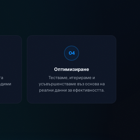
04
Оптимизиране
та
Тестваме, итерираме и
одими
усъвършенстваме въз основа на
реални данни за ефективността.