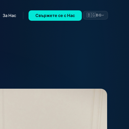
🇧🇬
За Нас
Свържете се с Нас
BG