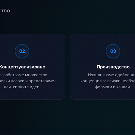
ство.
02
03
Концептуализиране
Производство
азработваме множество
Изпълняваме одобрена
чески насоки и представяме
концепция за всички необх
най-силните идеи.
формати и канали.