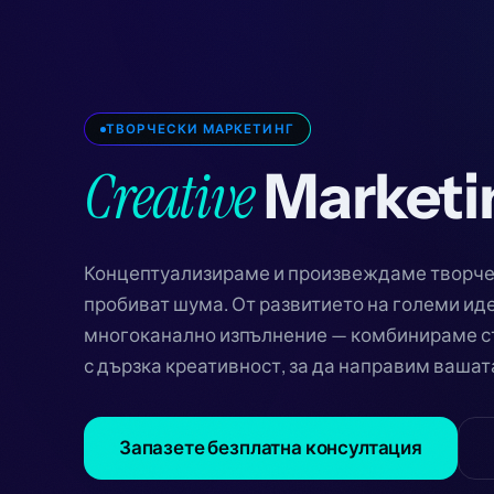
ТВОРЧЕСКИ МАРКЕТИНГ
Creative
Marketi
Концептуализираме и произвеждаме творче
пробиват шума. От развитието на големи иде
многоканално изпълнение — комбинираме с
с дързка креативност, за да направим ваша
Запазете безплатна консултация