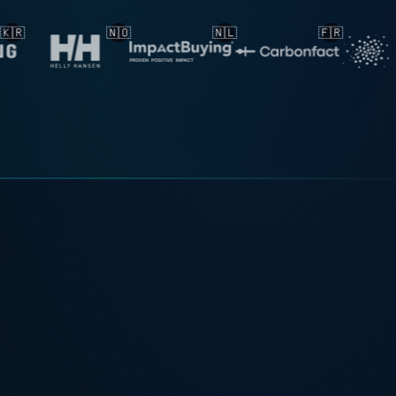
🇳🇱
🇫🇷
🇳🇱
🇳🇱