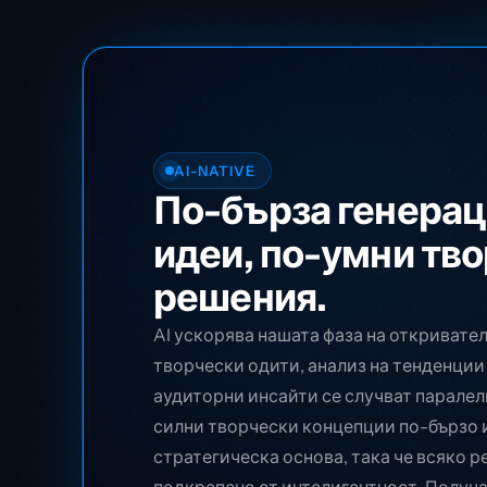
AI-NATIVE
По-бърза генерац
идеи, по-умни тв
решения.
AI ускорява нашата фаза на откривате
творчески одити, анализ на тенденции
аудиторни инсайти се случват паралел
силни творчески концепции по-бързо 
стратегическа основа, така че всяко р