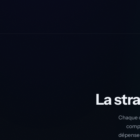
La str
Chaque c
compt
dépenser