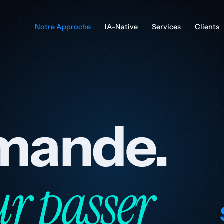
Notre Approche
IA-Native
Services
Clients
emande.
r passer