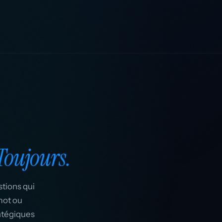
 Toujours.
tions qui
mot ou
atégiques