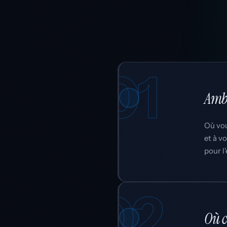
01
Ambi
Où vou
et à v
pour l
02
Où c