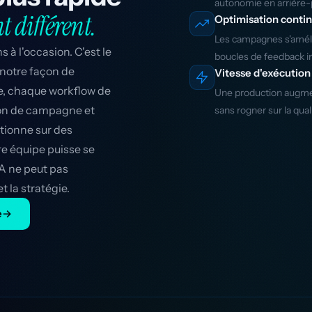
autonomie en arrière-
différent.
Optimisation conti
Les campagnes s'amélio
s à l'occasion. C'est le
boucles de feedback in
 notre façon de
Vitesse d'exécution
e, chaque workflow de
Une production augment
ion de campagne et
sans rogner sur la qual
tionne sur des
re équipe puisse se
IA ne peut pas
t la stratégie.
e
→