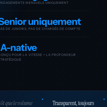
ENGAGEMENTS MENSUELS UNIQUEMENT
Senior uniquement
PAS DE JUNIORS, PAS DE CHARGÉS DE COMPTE
IA-native
CONÇU POUR LA VITESSE + LA PROFONDEUR
STRATÉGIQUE
oujours
Évolue avec vous
La stratégi