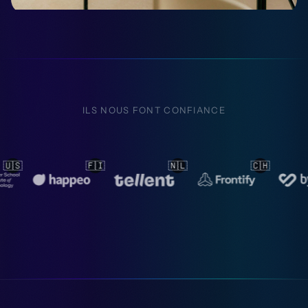
ILS NOUS FONT CONFIANCE
🇳🇱
🇨🇭
🇳🇱
🇳🇱