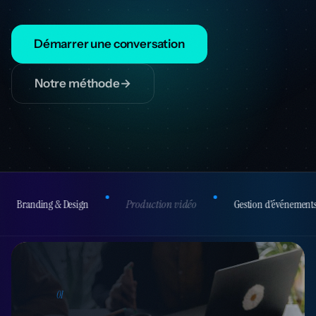
Démarrer une conversation
Notre méthode
→
n
Production vidéo
Gestion d'événements
Développem
01