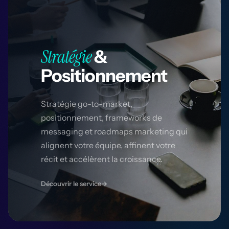
Stratégie
&
Positionnement
Stratégie go-to-market,
positionnement, frameworks de
messaging et roadmaps marketing qui
alignent votre équipe, affinent votre
récit et accélèrent la croissance.
Découvrir le service
→