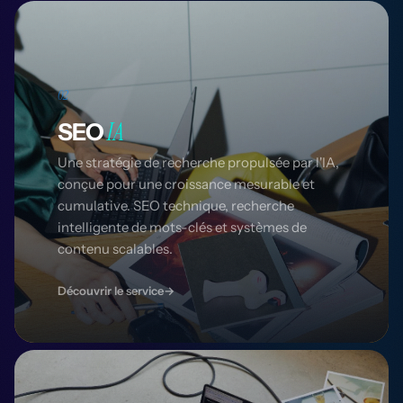
02
IA
SEO
Une stratégie de recherche propulsée par l'IA,
conçue pour une croissance mesurable et
cumulative. SEO technique, recherche
intelligente de mots-clés et systèmes de
contenu scalables.
Découvrir le service
→