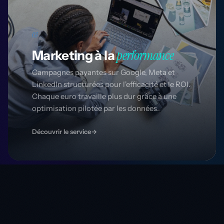
03
performance
Marketing à la
Campagnes payantes sur Google, Meta et
LinkedIn structurées pour l'efficacité et le ROI.
Chaque euro travaille plus dur grâce à une
optimisation pilotée par les données.
Découvrir le service
→