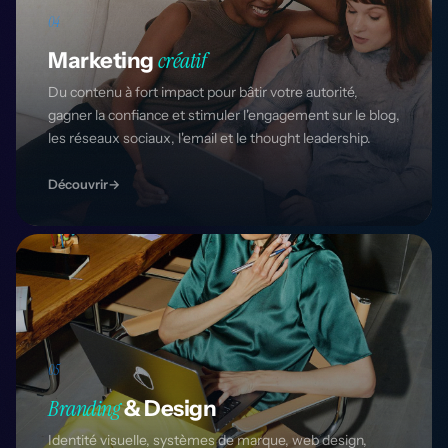
04
créatif
Marketing
Du contenu à fort impact pour bâtir votre autorité,
gagner la confiance et stimuler l'engagement sur le blog,
les réseaux sociaux, l'email et le thought leadership.
Découvrir
→
05
Branding
& Design
Identité visuelle, systèmes de marque, web design,