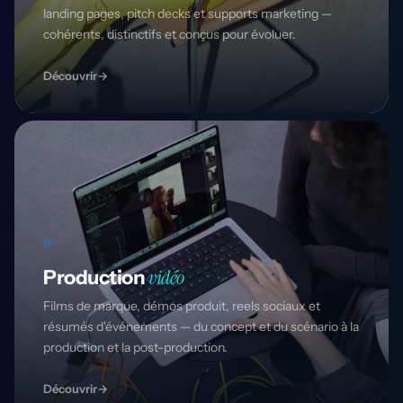
landing pages, pitch decks et supports marketing —
cohérents, distinctifs et conçus pour évoluer.
Découvrir
→
06
vidéo
Production
Films de marque, démos produit, reels sociaux et
résumés d'événements — du concept et du scénario à la
production et la post-production.
Découvrir
→