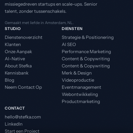
missiegedreven startups en scale-ups. Senior
talent, zonder tussenschakels.
Gemaakt met liefde in Amsterdam, NL.
STUDIO
DIENSTEN
Dienstenoverzicht
Strategie & Positionering
Klanten
AI SEO
Onze Aanpak
Performance Marketing
AI-Native
Content & Copywriting
About Stefka
Content & Copywriting
Kennisbank
Merk & Design
Blog
Videoproductie
Neem Contact Op
Eventmanagement
Webontwikkeling
Productmarketing
CONTACT
hello@stefka.com
LinkedIn
Start een Project