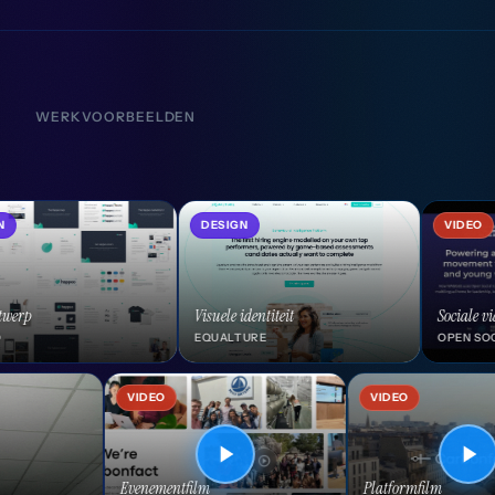
WERKVOORBEELDEN
DESIGN
VIDEO
Visuele identiteit
Sociale videocampagne
C
EQUALTURE
OPEN SOCIAL
E
FOTO
VIDEO
Merkevenementen
Evenementfilm