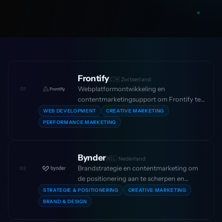
Frontify
🇨🇭 Zwitserland
Webplatformontwikkeling en
01
contentmarketingsupport om Frontify te
helpen hun brand management-product
WEB DEVELOPMENT
CREATIVE MARKETING
te schalen in enterprise-markten, met een
PERFORMANCE MARKETING
stijging van 60% in trial sign-ups.
Bynder
🇳🇱 Nederland
Brandstrategie en contentmarketing om
02
de positionering aan te scherpen en
enterprise-groei te versnellen voor een
STRATEGIE & POSITIONERING
CREATIVE MARKETING
van de meest toonaangevende DAM-
BRAND & DESIGN
platformen uit Amsterdam, in een cruciale
schaalfase.