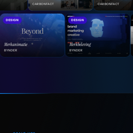
TELLENT
CARBONFACT
DESIGN
DESIGN
Merkbeleving
Merkidentiteitssysteem
BYNDER
BYNDER