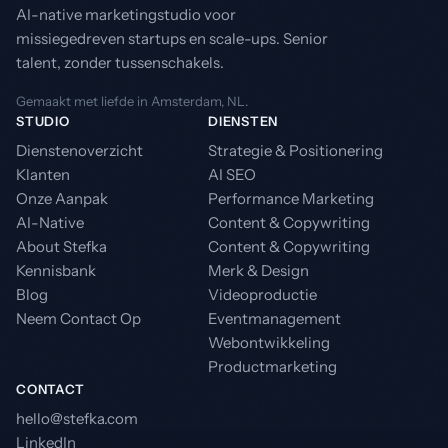
AI-native marketingstudio voor
missiegedreven startups en scale-ups. Senior
talent, zonder tussenschakels.
Gemaakt met liefde in Amsterdam, NL.
STUDIO
DIENSTEN
Dienstenoverzicht
Strategie & Positionering
Klanten
AI SEO
Onze Aanpak
Performance Marketing
AI-Native
Content & Copywriting
About Stefka
Content & Copywriting
Kennisbank
Merk & Design
Blog
Videoproductie
Neem Contact Op
Eventmanagement
Webontwikkeling
Productmarketing
CONTACT
hello@stefka.com
LinkedIn