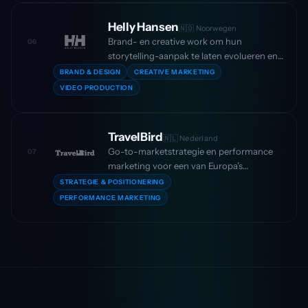
van full-funnel campagnedekking.
Helly Hansen
🇳🇴 Noorwegen
Brand- en creative work om hun
06
storytelling-aanpak te laten evolueren en
zinvoller aan te sluiten bij outdoor-
BRAND & DESIGN
CREATIVE MARKETING
liefhebbers — met een meer redactionele,
VIDEO PRODUCTION
campagnegedreven look-and-feel voor
hun digitale aanwezigheid.
TravelBird
🇳🇱 Nederland
Go-to-marketstrategie en performance
07
marketing voor een van Europa’s
snelstgroeiende reisplatformen tijdens hun
STRATEGIE & POSITIONERING
piekgroeifase, met scherpere
PERFORMANCE MARKETING
acquisitiekanalen en efficiënte
schaalvergroting van paid media.