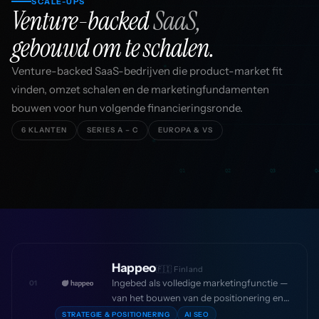
SCALE-UPS
Venture-backed
SaaS,
gebouwd om te schalen.
Venture-backed SaaS-bedrijven die product-market fit
vinden, omzet schalen en de marketingfundamenten
bouwen voor hun volgende financieringsronde.
6 KLANTEN
SERIES A – C
EUROPA & VS
Q1
Q2
Q3
Q
Happeo
🇫🇮 Finland
Ingebed als volledige marketingfunctie —
01
van het bouwen van de positionering en
het lanceren van AI SEO-infrastructuur tot
STRATEGIE & POSITIONERING
AI SEO