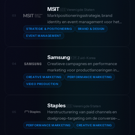
MSIT
🇺🇸 Verenigde Staten
Marktpositioneringsstrategie, brand
03
identity en event management voor het
Amerikaanse technology institute — om
STRATEGIE & POSITIONERING
BRAND & DESIGN
hun profiel binnen het hoger onderwijs te
EVENT MANAGEMENT
versterken en het aantal aanmeldingen
met 5x te laten groeien.
Samsung
🇰🇷 Zuid-Korea
Creatieve campagnes en performance
04
marketing voor productlanceringen in
Europese markten, met consistente
CREATIVE MARKETING
PERFORMANCE MARKETING
merkexpressie op schaal en meetbare
VIDEO PRODUCTION
uplift in campagne-ROI.
Staples
🇺🇸 Verenigde Staten
Herstructurering van paid channels en
05
doelgroep-targeting om de conversie-
efficiëntie binnen de Europese activiteiten
PERFORMANCE MARKETING
CREATIVE MARKETING
te verbeteren — lagere CPA met behoud