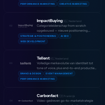
het draaien van paid campaigns, vanaf de
PERFORMANCE MARKETING
CREATIVE MARKETING
eerste product-market fit tot een
succesvolle Series B-ronde.
ImpactBuying
🇳🇱 Nederland
Categorieleiderschap from scratch
02
opgebouwd — nieuwe positionering,
volledige website-redesign en een AI SEO-
STRATEGIE & POSITIONERING
AI SEO
systeem dat maand na maand opstapelde,
WEB DEVELOPMENT
met 400% YoY-omzetgroei en een
verdrievoudiging van het organische
verkeer.
Tellent
🇳🇱 Nederland
Volledige merkevolutie van identiteit tot
03
tone of voice, plus end-to-end productie
van hun flagship user conference — 500+
BRAND & DESIGN
EVENT MANAGEMENT
deelnemers, 20+ sprekers — samen met
PERFORMANCE MARKETING
paid campaigns die 250+ gekwalificeerde
demo’s per maand opleverden.
Carbonfact
🇫🇷 Frankrijk
Video-gedreven go-to-marketstrategie
04