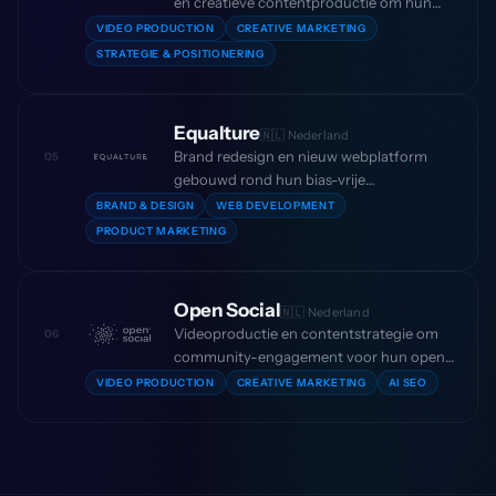
en creatieve contentproductie om hun
sustainability analytics-platform te
VIDEO PRODUCTION
CREATIVE MARKETING
verankeren in de Europese markt en een
STRATEGIE & POSITIONERING
stijging van 150% in demoaanvragen te
realiseren.
Equalture
🇳🇱 Nederland
Brand redesign en nieuw webplatform
05
gebouwd rond hun bias-vrije
hiringproduct, met een heldere
BRAND & DESIGN
WEB DEVELOPMENT
positionering in de competitieve HR-
PRODUCT MARKETING
techmarkt en een stijging van 180% in
conversieratio’s.
Open Social
🇳🇱 Nederland
Videoproductie en contentstrategie om
06
community-engagement voor hun open-
sourceplatform te laten groeien —
VIDEO PRODUCTION
CREATIVE MARKETING
AI SEO
resulterend in 400K+ maandelijkse
videoweergaven en aanzienlijk uitgebreid
organisch bereik.