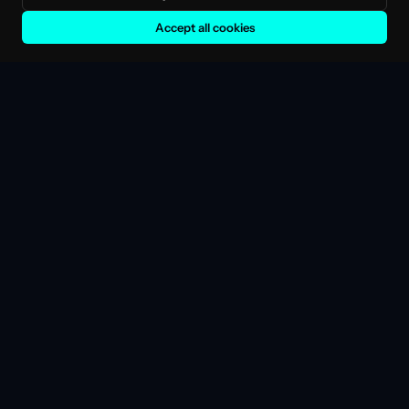
Accept all cookies
ДОВЕРЕНО ОТ ЕКИПИ В
🇨🇭
🇳🇱
🇳🇱
🇺🇸