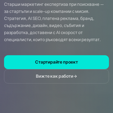
Старши маркетинг експертиза при поискване —
за стартъпи и scale-up компании с мисия.
Стратегия, AI SEO, платена реклама, бранд,
съдържание, дизайн, видео, събития и
разработка, доставени с AI скорост от
специалисти, които ръководят всеки резултат.
Стартирайте проект
Вижте как работи
→